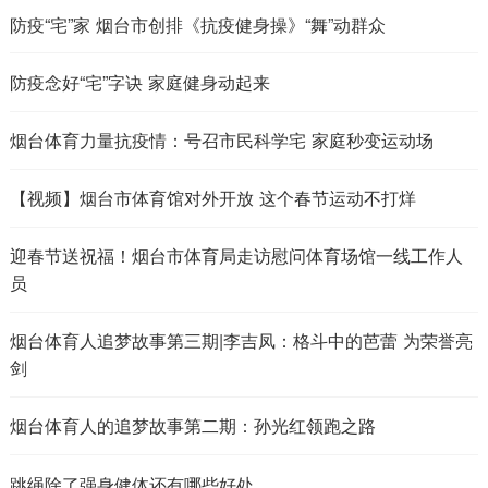
防疫“宅”家 烟台市创排《抗疫健身操》“舞”动群众
防疫念好“宅”字诀 家庭健身动起来
烟台体育力量抗疫情：号召市民科学宅 家庭秒变运动场
【视频】烟台市体育馆对外开放 这个春节运动不打烊
迎春节送祝福！烟台市体育局走访慰问体育场馆一线工作人
员
烟台体育人追梦故事第三期|李吉凤：格斗中的芭蕾 为荣誉亮
剑
烟台体育人的追梦故事第二期：孙光红领跑之路
跳绳除了强身健体还有哪些好处