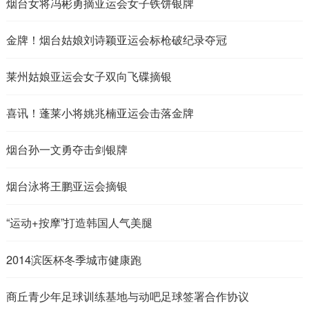
烟台女将冯彬勇摘亚运会女子铁饼银牌
金牌！烟台姑娘刘诗颖亚运会标枪破纪录夺冠
莱州姑娘亚运会女子双向飞碟摘银
喜讯！蓬莱小将姚兆楠亚运会击落金牌
烟台孙一文勇夺击剑银牌
烟台泳将王鹏亚运会摘银
“运动+按摩”打造韩国人气美腿
2014滨医杯冬季城市健康跑
商丘青少年足球训练基地与动吧足球签署合作协议