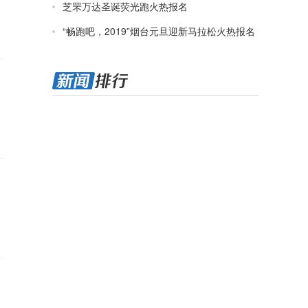
芝罘万达圣诞荧光跑火热报名
“畅跑吧，2019”烟台元旦迎新马拉松火热报名