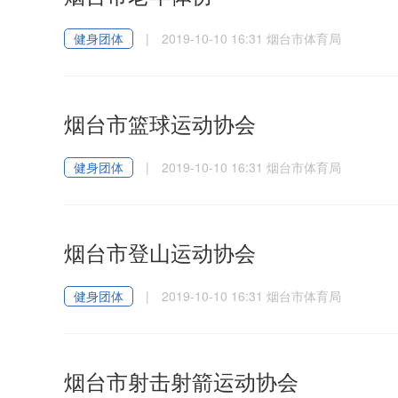
健身团体
| 2019-10-10 16:31 烟台市体育局
烟台市篮球运动协会
健身团体
| 2019-10-10 16:31 烟台市体育局
烟台市登山运动协会
健身团体
| 2019-10-10 16:31 烟台市体育局
烟台市射击射箭运动协会