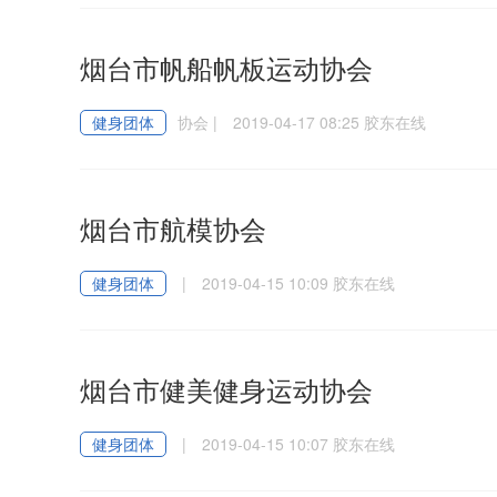
烟台市帆船帆板运动协会
健身团体
协会 | 2019-04-17 08:25 胶东在线
烟台市航模协会
健身团体
| 2019-04-15 10:09 胶东在线
烟台市健美健身运动协会
健身团体
| 2019-04-15 10:07 胶东在线