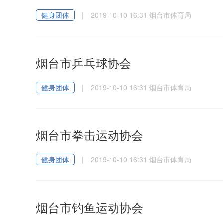
健身团体
| 2019-10-10 16:31 烟台市体育局
烟台市乒乓球协会
健身团体
| 2019-10-10 16:31 烟台市体育局
烟台市拳击运动协会
健身团体
| 2019-10-10 16:31 烟台市体育局
烟台市钓鱼运动协会