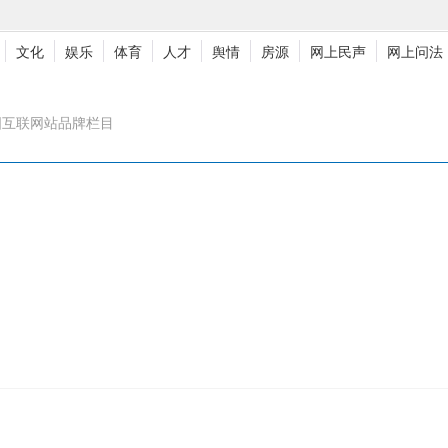
文化
娱乐
体育
人才
舆情
房源
网上民声
网上问法
中国互联网站品牌栏目