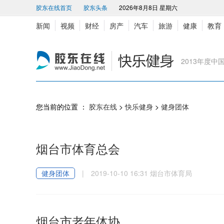
胶东在线首页
胶东头条
2026年8月8日 星期六
新闻
视频
财经
房产
汽车
旅游
健康
教育
2013年度
您当前的位置 ：
胶东在线
>
快乐健身
>
健身团体
烟台市体育总会
健身团体
| 2019-10-10 16:31 烟台市体育局
烟台市老年体协