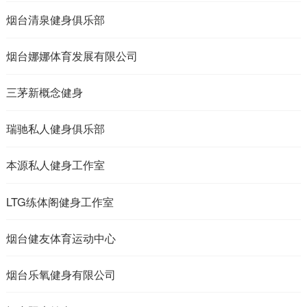
烟台清泉健身俱乐部
烟台娜娜体育发展有限公司
三茅新概念健身
瑞驰私人健身俱乐部
本源私人健身工作室
LTG练体阁健身工作室
烟台健友体育运动中心
烟台乐氧健身有限公司