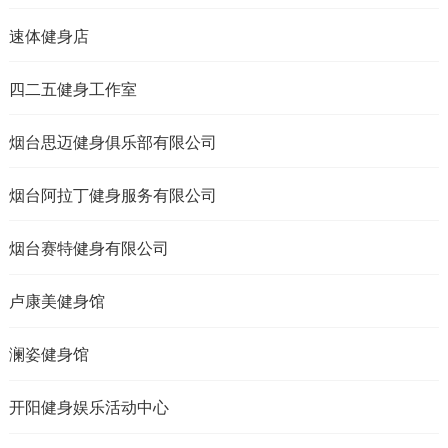
速体健身店
四二五健身工作室
烟台思迈健身俱乐部有限公司
烟台阿拉丁健身服务有限公司
烟台赛特健身有限公司
卢康美健身馆
澜姿健身馆
开阳健身娱乐活动中心